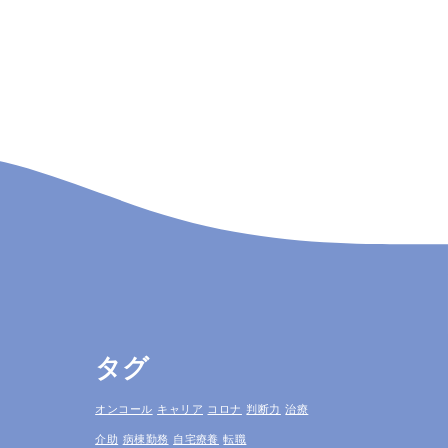
タグ
オンコール
キャリア
コロナ
判断力
治療
介助
病棟勤務
自宅療養
転職