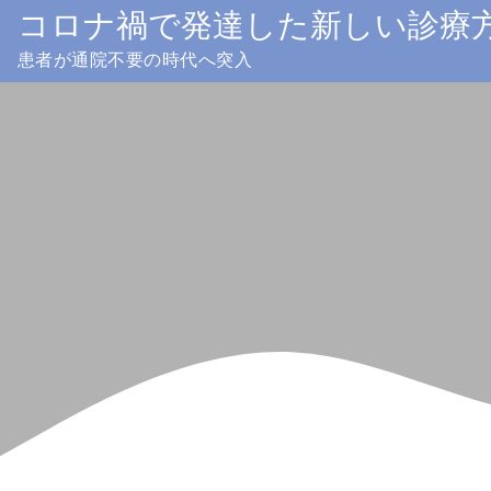
Skip
コロナ禍で発達した新しい診療
to
患者が通院不要の時代へ突入
content