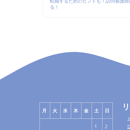
転職するためのヒントも！訪問看護師
る！
月
火
水
木
金
土
日
1
2