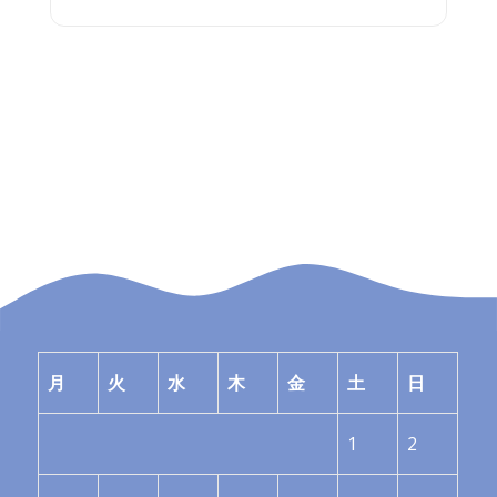
月
火
水
木
金
土
日
1
2